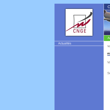
C
A
CNGE
Actualités
Vo
n
V
S