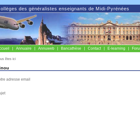
ollèges des généralistes enseignants de Midi-Pyrénées
ccueil
Annuaire
Annuweb
Bancathèse
Contact
E-learning
For
us êtes ici
inou
otre adresse email
ujet