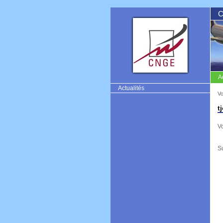
C
A
CNGE
Actualités
Vo
t
V
S