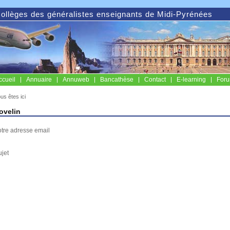
ollèges des généralistes enseignants de Midi-Pyrénées
ccueil
Annuaire
Annuweb
Bancathèse
Contact
E-learning
For
us êtes ici
jovelin
otre adresse email
ujet